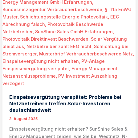
sich
von
Strompreisen
und
Tankstellen
unabhängig?
Einspeisevergütung verspätet: Probleme bei
Netzbetreibern treffen Solar-Investoren
deutschlandweit
3. August 2025
Einspeisevergütung nicht erhalten? SunShine Sales &
Energy Management zeigen, wie Sie bei Westnetz, N-