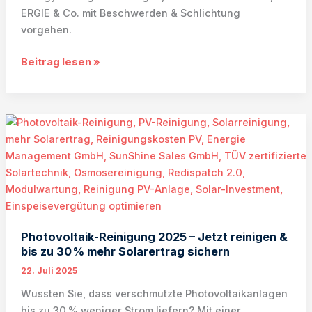
ERGIE & Co. mit Beschwerden & Schlichtung
vorgehen.
Einspeisevergütung
Beitrag lesen »
verspätet:
Probleme
bei
Netzbetreibern
treffen
Solar-
Investoren
deutschlandweit
Photovoltaik-Reinigung 2025 – Jetzt reinigen &
bis zu 30 % mehr Solarertrag sichern
22. Juli 2025
Wussten Sie, dass verschmutzte Photovoltaikanlagen
bis zu 30 % weniger Strom liefern? Mit einer