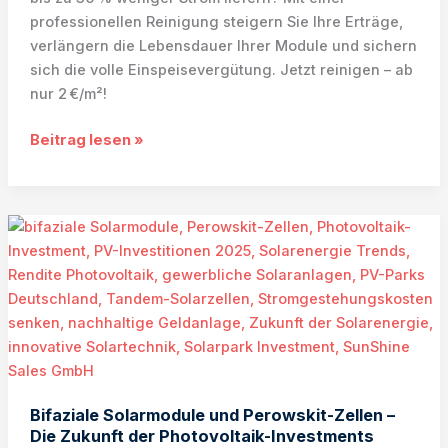
professionellen Reinigung steigern Sie Ihre Erträge,
verlängern die Lebensdauer Ihrer Module und sichern
sich die volle Einspeisevergütung. Jetzt reinigen – ab
nur 2 €/m²!
Photovoltaik-
Beitrag lesen »
Reinigung
2025
–
Jetzt
reinigen
&
bis
zu
30 %
mehr
Solarertrag
Bifaziale Solarmodule und Perowskit-Zellen –
sichern
Die Zukunft der Photovoltaik-Investments