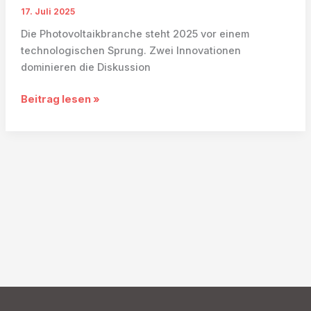
17. Juli 2025
Die Photovoltaikbranche steht 2025 vor einem
technologischen Sprung. Zwei Innovationen
dominieren die Diskussion
Bifaziale
Beitrag lesen »
Solarmodule
und
Perowskit-
Zellen
–
Die
Zukunft
der
Photovoltaik-
Investments