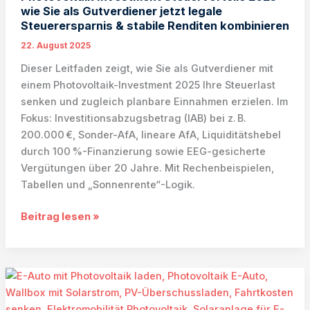
wie Sie als Gutverdiener jetzt legale
Steuerersparnis & stabile Renditen kombinieren
22. August 2025
Dieser Leitfaden zeigt, wie Sie als Gutverdiener mit
einem Photovoltaik-Investment 2025 Ihre Steuerlast
senken und zugleich planbare Einnahmen erzielen. Im
Fokus: Investitionsabzugsbetrag (IAB) bei z. B.
200.000 €, Sonder-AfA, lineare AfA, Liquiditätshebel
durch 100 %-Finanzierung sowie EEG-gesicherte
Vergütungen über 20 Jahre. Mit Rechenbeispielen,
Tabellen und „Sonnenrente“-Logik.
Photovoltaik
Beitrag lesen »
Investment
Steuervorteile
2025
–
wie