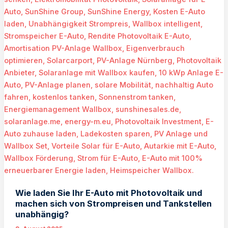
Sie
als
Gutverdiener
jetzt
legale
Steuerersparnis
&
stabile
Renditen
kombinieren
Wie laden Sie Ihr E-Auto mit Photovoltaik und
machen sich von Strompreisen und Tankstellen
unabhängig?