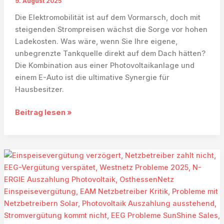
9. August 2025
Die Elektromobilität ist auf dem Vormarsch, doch mit
steigenden Strompreisen wächst die Sorge vor hohen
Ladekosten. Was wäre, wenn Sie Ihre eigene,
unbegrenzte Tankquelle direkt auf dem Dach hätten?
Die Kombination aus einer Photovoltaikanlage und
einem E-Auto ist die ultimative Synergie für
Hausbesitzer.
Wie
Beitrag lesen »
laden
Sie
Ihr
E-
Auto
mit
Photovoltaik
und
machen