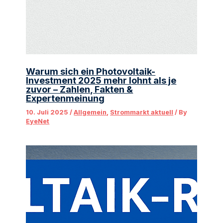
Warum sich ein Photovoltaik-
Investment 2025 mehr lohnt als je
zuvor – Zahlen, Fakten &
Expertenmeinung
10. Juli 2025
/
Allgemein
,
Strommarkt aktuell
/ By
EyeNet