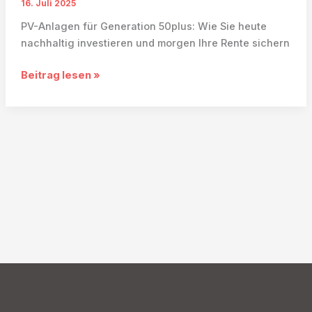
16. Juli 2025
PV-Anlagen für Generation 50plus: Wie Sie heute
nachhaltig investieren und morgen Ihre Rente sichern
PV-
Beitrag lesen »
Anlagen
für
Generation
50plus:
SunShine
Sales
informiert