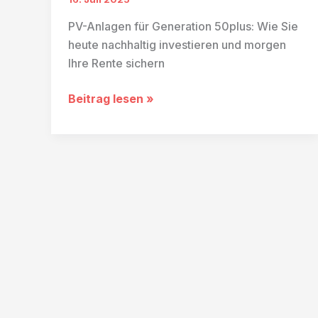
PV-Anlagen für Generation 50plus: Wie Sie
heute nachhaltig investieren und morgen
Ihre Rente sichern
PV-
Beitrag lesen »
Anlagen
für
Generation
50plus:
SunShine
Sales
informiert